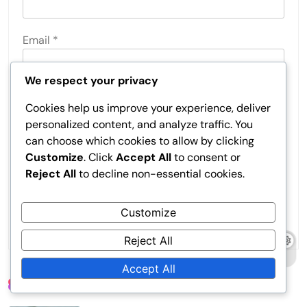
Email
*
We respect your privacy
Website
Cookies help us improve your experience, deliver
personalized content, and analyze traffic. You
can choose which cookies to allow by clicking
Customize
. Click
Accept All
to consent or
Save my name, email, and website in this browser
Reject All
to decline non-essential cookies.
for the next time I comment.
Customize
Reject All
Accept All
Related News