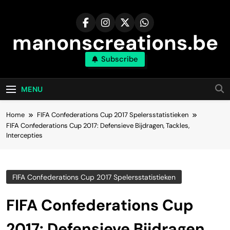
Skip
to
content
manonscreations.be
Subscribe
MENU
Home
FIFA Confederations Cup 2017 Spelersstatistieken
FIFA Confederations Cup 2017: Defensieve Bijdragen, Tackles,
Intercepties
FIFA Confederations Cup 2017 Spelersstatistieken
FIFA Confederations Cup
2017: Defensieve Bijdragen,