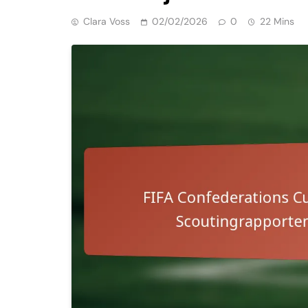
Clara Voss
02/02/2026
0
22 Mins