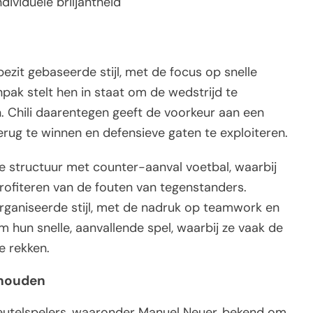
dividuele briljantheid
zit gebaseerde stijl, met de focus op snelle
pak stelt hen in staat om de wedstrijd te
. Chili daarentegen geeft de voorkeur aan een
terug te winnen en defensieve gaten te exploiteren.
e structuur met counter-aanval voetbal, waarbij
profiteren van de fouten van tegenstanders.
organiseerde stijl, met de nadruk op teamwork en
m hun snelle, aanvallende spel, waarbij ze vaak de
e rekken.
 houden
sleutelspelers, waaronder Manuel Neuer, bekend om