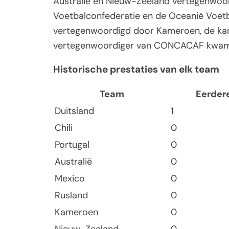
Australië en Nieuw-Zeeland vertegenwoord
Voetbalconfederatie en de Oceanië Voetb
vertegenwoordigd door Kameroen, de kamp
vertegenwoordiger van CONCACAF kwam,
Historische prestaties van elk team
Team
Eerdere
Duitsland
1
Chili
0
Portugal
0
Australië
0
Mexico
0
Rusland
0
Kameroen
0