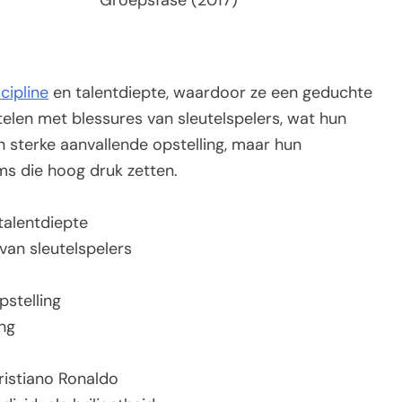
Groepsfase (2017)
cipline
en talentdiepte, waardoor ze een geduchte
telen met blessures van sleutelspelers, wat hun
en sterke aanvallende opstelling, maar hun
ms die hoog druk zetten.
 talentdiepte
van sleutelspelers
pstelling
ng
ristiano Ronaldo