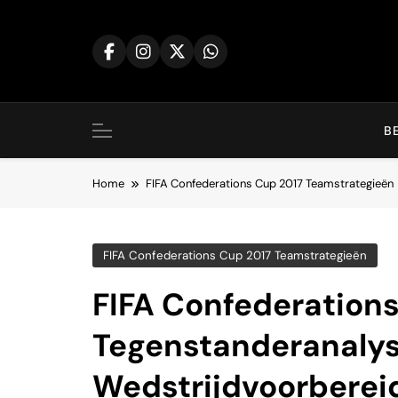
Skip
to
content
B
Home
FIFA Confederations Cup 2017 Teamstrategieën
FIFA Confederations Cup 2017 Teamstrategieën
FIFA Confederations
Tegenstanderanalys
Wedstrijdvoorberei