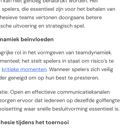
n kan niet genoeg benadrukt worden. Het
spelers, die essentieel zijn voor het behalen van
ohesieve teams vertonen doorgaans betere
ische uitvoering en strategisch spel.
ynamiek beïnvloeden
grijke rol in het vormgeven van teamdynamiek.
teel; het stelt spelers in staat om risico’s te
s
kritieke momenten
. Wanneer spelers zich veilig
eerder geneigd om op hun best te presteren.
atie. Open en effectieve communicatiekanalen
 zorgen ervoor dat iedereen op dezelfde golflengte
nooisetting waar snelle besluitvorming essentieel is.
esie tijdens het toernooi