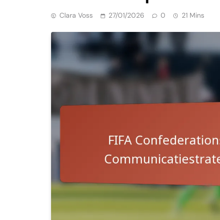
Clara Voss
27/01/2026
0
21 Mins