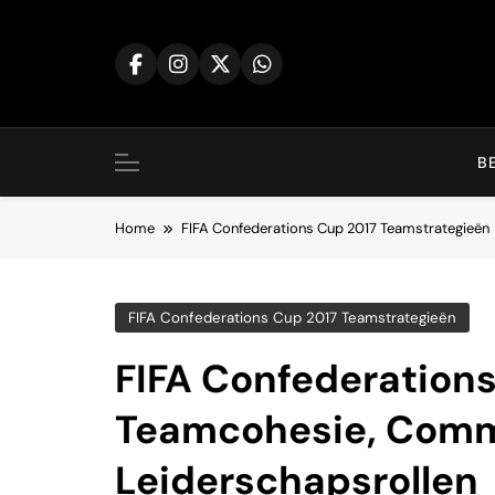
Skip
to
content
B
Home
FIFA Confederations Cup 2017 Teamstrategieën
FIFA Confederations Cup 2017 Teamstrategieën
FIFA Confederations
Teamcohesie, Comm
Leiderschapsrollen